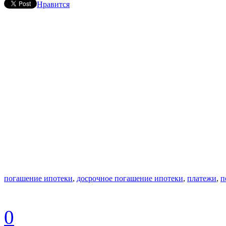
Нравится
погашение ипотеки
,
досрочное погашение ипотеки
,
платежи
,
п
0