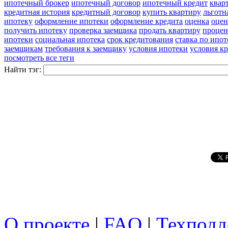
ипотечный брокер
ипотечный договор
ипотечный кредит
квар
кредитная история
кредитный договор
купить квартиру
льготн
ипотеку
оформление ипотеки
оформление кредита
оценка
оцен
получить ипотеку
проверка заемщика
продать квартиру
процен
ипотеки
социальная ипотека
срок кредитования
ставка по ипот
заемщикам
требования к заемщику
условия ипотеки
условия к
посмотреть все теги
Найти тэг:
О проекте
|
FAQ
|
Техподд