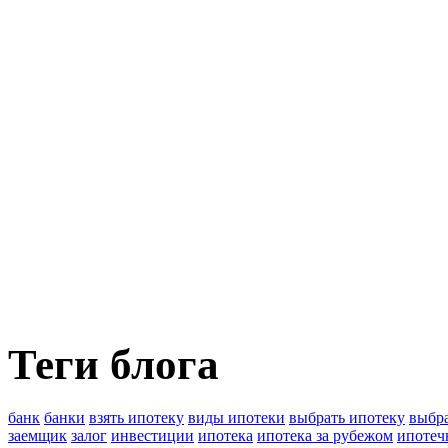
Теги блога
банк
банки
взять ипотеку
виды ипотеки
выбрать ипотеку
выбра
заемщик
залог
инвестиции
ипотека
ипотека за рубежом
ипотеч