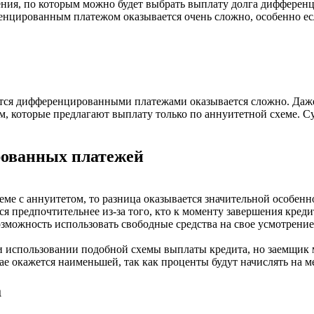
ения, по которым можно будет выбрать выплату долга диффере
енцированным платежом оказывается очень сложно, особенно есл
ся дифференцированными платежами оказывается сложно. Даже е
мм, которые предлагают выплату только по аннуитетной схеме. 
ованных платежей
еме с аннуитетом, то разница оказывается значительной особен
я предпочтительнее из-за того, кто к моменту завершения кред
можность использовать свободные средства на свое усмотрение
и использовании подобной схемы выплаты кредита, но заемщик м
чае окажется наименьшей, так как проценты будут начислять на м
а