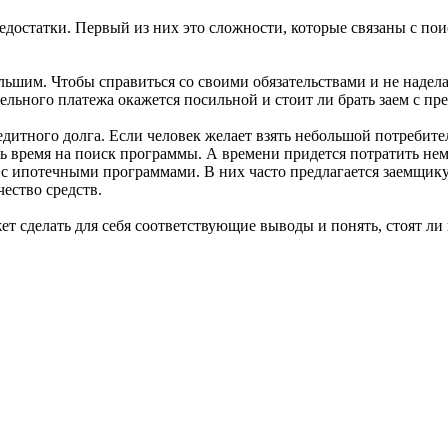
едостатки. Первый из них это сложности, которые связаны с по
льшим. Чтобы справиться со своими обязательствами и не надел
ательного платежа окажется посильной и стоит ли брать заем с
редитного долга. Если человек желает взять небольшой потреби
ять время на поиск программы. А времени придется потратить н
а с ипотечными программами. В них часто предлагается заемщик
ество средств.
ет сделать для себя соответствующие выводы и понять, стоят 