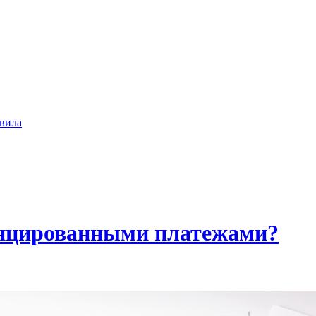
вила
енцированными платежами?