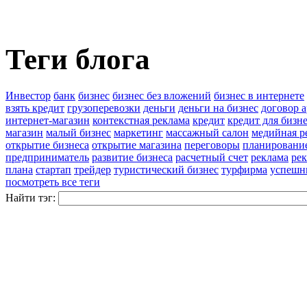
Теги блога
Инвестор
банк
бизнес
бизнес без вложений
бизнес в интернете
взять кредит
грузоперевозки
деньги
деньги на бизнес
договор 
интернет-магазин
контекстная реклама
кредит
кредит для бизн
магазин
малый бизнес
маркетинг
массажный салон
медийная р
открытие бизнеса
открытие магазина
переговоры
планировани
предприниматель
развитие бизнеса
расчетный счет
реклама
ре
плана
стартап
трейдер
туристический бизнес
турфирма
успешн
посмотреть все теги
Найти тэг: