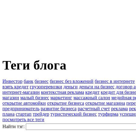
Теги блога
Инвестор
банк
бизнес
бизнес без вложений
бизнес в интернете
взять кредит
грузоперевозки
деньги
деньги на бизнес
договор 
интернет-магазин
контекстная реклама
кредит
кредит для бизн
магазин
малый бизнес
маркетинг
массажный салон
медийная р
открытие автомойки
открытие бизнеса
открытие магазина
пер
предприниматель
развитие бизнеса
расчетный счет
реклама
ре
плана
стартап
трейдер
туристический бизнес
турфирма
успешн
посмотреть все теги
Найти тэг: