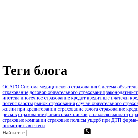
Теги блога
ОСАГО
Система медицинского страхования
Система обязатель
страхование
договор обязательного страхования
законодательс
ипотека
ипотечное страхование
кредит
кредитные платежи
кре
потеря работы
рынок страхования
случаи обязательного страхо
жизни при кредитовании
страхование залога
страхование кред
рисков
страхование финансовых рисков
страховая выплата
стр
страховые компании
страховые полисы
ущерб при ДТП
фирма-
посмотреть все теги
Найти тэг: