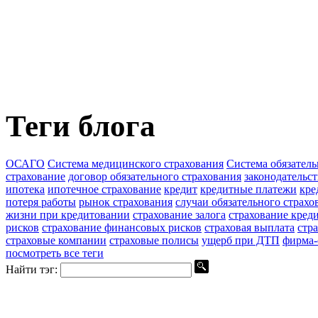
Теги блога
ОСАГО
Система медицинского страхования
Система обязатель
страхование
договор обязательного страхования
законодательс
ипотека
ипотечное страхование
кредит
кредитные платежи
кре
потеря работы
рынок страхования
случаи обязательного страхо
жизни при кредитовании
страхование залога
страхование кред
рисков
страхование финансовых рисков
страховая выплата
стр
страховые компании
страховые полисы
ущерб при ДТП
фирма-
посмотреть все теги
Найти тэг: