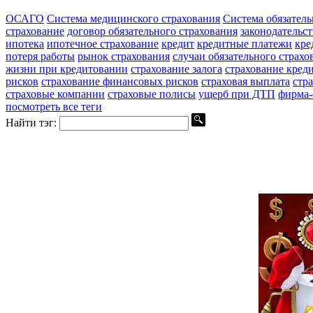
ОСАГО
Система медицинского страхования
Система обязатель
страхование
договор обязательного страхования
законодательс
ипотека
ипотечное страхование
кредит
кредитные платежи
кре
потеря работы
рынок страхования
случаи обязательного страхо
жизни при кредитовании
страхование залога
страхование кред
рисков
страхование финансовых рисков
страховая выплата
стр
страховые компании
страховые полисы
ущерб при ДТП
фирма-
посмотреть все теги
Найти тэг: