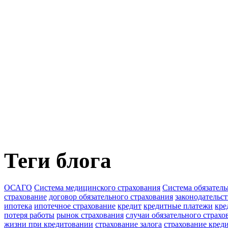
Теги блога
ОСАГО
Система медицинского страхования
Система обязатель
страхование
договор обязательного страхования
законодательс
ипотека
ипотечное страхование
кредит
кредитные платежи
кре
потеря работы
рынок страхования
случаи обязательного страхо
жизни при кредитовании
страхование залога
страхование кред