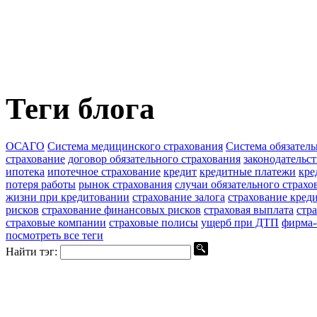
Теги блога
ОСАГО
Система медицинского страхования
Система обязатель
страхование
договор обязательного страхования
законодательс
ипотека
ипотечное страхование
кредит
кредитные платежи
кре
потеря работы
рынок страхования
случаи обязательного страхо
жизни при кредитовании
страхование залога
страхование кред
рисков
страхование финансовых рисков
страховая выплата
стр
страховые компании
страховые полисы
ущерб при ДТП
фирма-
посмотреть все теги
Найти тэг: