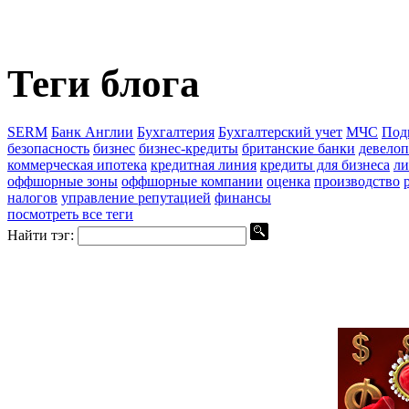
Теги блога
SERM
Банк Англии
Бухгалтерия
Бухгалтерский учет
МЧС
Под
безопасность
бизнес
бизнес-кредиты
британские банки
девело
коммерческая ипотека
кредитная линия
кредиты для бизнеса
ли
оффшорные зоны
оффшорные компании
оценка
производство
налогов
управление репутацией
финансы
посмотреть все теги
Найти тэг: