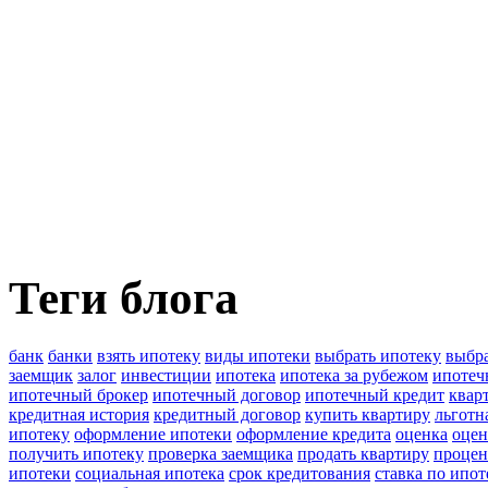
Теги блога
банк
банки
взять ипотеку
виды ипотеки
выбрать ипотеку
выбра
заемщик
залог
инвестиции
ипотека
ипотека за рубежом
ипотеч
ипотечный брокер
ипотечный договор
ипотечный кредит
квар
кредитная история
кредитный договор
купить квартиру
льготн
ипотеку
оформление ипотеки
оформление кредита
оценка
оцен
получить ипотеку
проверка заемщика
продать квартиру
процен
ипотеки
социальная ипотека
срок кредитования
ставка по ипот