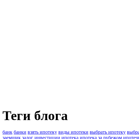
Теги блога
банк
банки
взять ипотеку
виды ипотеки
выбрать ипотеку
выбра
заемщик
залог
инвестиции
ипотека
ипотека за рубежом
ипотеч