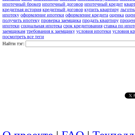
ипотечный брокер
ипотечный договор
ипотечный кредит
квар
кредитная история
кредитный договор
купить квартиру
льготн
ипотеку
оформление ипотеки
оформление кредита
оценка
оцен
получить ипотеку
проверка заемщика
продать квартиру
процен
ипотеки
социальная ипотека
срок кредитования
ставка по ипот
заемщикам
требования к заемщику
условия ипотеки
условия к
посмотреть все теги
Найти тэг: