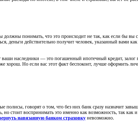
 вы должны понимать, что это происходит не так, как если бы 
иться, деньги действительно получит человек, указанный вами ка
 ваши наследники — это погашенный ипотечный кредит, залог по
 уже хорош. Но если вас этот факт беспокоит, лучше оформить л
е полисы, говорят о том, что без них банк сразу назначит завы
ть, но стоит воспринимать это именно как возможность, так как 
вернуть навязанную банком страховку
невозможно.