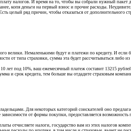
плату налогов. И время на то, чтобы вы собрали нужный пакет д
ранее, копя деньги на первый взнос и прочие расходы. Неудивит
Есть целый ряд причин, чтобы отказаться от дополнительного ст
го велики. Немаленькими будут и платежи по кредиту. И если б
мости от типа страховки, сумма эта будет рассчитываться либо и
10 лет под 10%, ваш ежемесячный платеж составит 13215 рублей.
сумма и срок кредита, тем больше вы отдадите страховым компан
владельцами. Для некоторых категорий соискателей оно предлага
не зависимости от формы покупки, предоставляется возможность 
платы отчисляете налоги, государство вам из этих налогов комп
ьные расходы по ипотеке, в том числе и страховые, вычет не рас