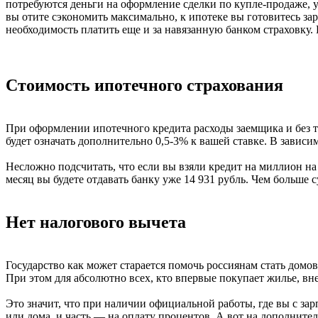
потребуются деньги на оформление сделки по купле-продаже, у
вы отите сэкономить максимально, к ипотеке вы готовитесь за
необходимость платить еще и за навязанную банком страховку. 
Стоимость ипотечного страхования
При оформлении ипотечного кредита расходы заемщика и без то
будет означать дополнительно 0,5-3% к вашей ставке. В зависи
Несложно подсчитать, что если вы взяли кредит на миллион на 
месяц вы будете отдавать банку уже 14 931 рубль. Чем больше 
Нет налогового вычета
Государство как может старается помочь россиянам стать домо
При этом для абсолютно всех, кто впервые покупает жилье, в
Это значит, что при наличии официальной работы, где вы с зар
или дома, и часть — на оплату процентов. А вот на дополнител