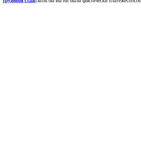
трудовой стаж
сколь бы вы ни были фактически платежеспособ