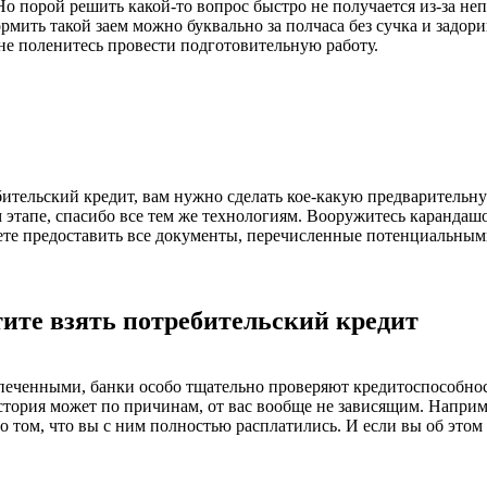
 Но порой решить какой-то вопрос быстро не получается из-за 
мить такой заем можно буквально за полчаса без сучка и задори
 не поленитесь провести подготовительную работу.
бительский кредит, вам нужно сделать кое-какую предварительну
м этапе, спасибо все тем же технологиям. Вооружитесь карандаш
жете предоставить все документы, перечисленные потенциальны
тите взять потребительский кредит
спеченными, банки особо тщательно проверяют кредитоспособнос
стория может по причинам, от вас вообще не зависящим. Наприм
том, что вы с ним полностью расплатились. И если вы об этом д