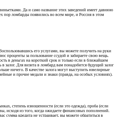
виньетками. Да и само название этих заведений имеет давнюю
х пор ломбарды появились во всем мире, и Россия в этом
 Воспользовавшись его услугами, вы можете получить на руки
плюс проценты за пользование ссудой и забираете свою вещь.
ость в деньгах на короткий срок и только если в ближайшем
 в залог. Для визита в ломбард вам понадобится будущий залог
ольше ничего. В качестве залога могут выступить ювелирные
лейные и прочие медали и знаки (правда, на особых условиях).
нках, степень изношенности (если это одежда), проба (если
 вы, исходя из того, когда ожидаете финансовых пополнений.
вас сумма кредита не устраивает, вы можете обратиться в