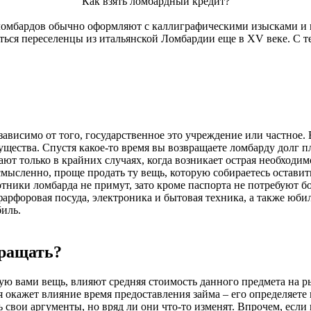
Как взять ломбардный кредит?
 ломбардов обычно оформляют с каллиграфическими изысками и 
ться переселенцы из итальянской Ломбардии еще в XV веке. С те
ависимо от того, государственное это учреждение или частное.
мущества. Спустя какое-то время вы возвращаете ломбарду долг 
ают только в крайних случаях, когда возникает острая необходим
мысленно, проще продать ту вещь, которую собираетесь оставить
тники ломбарда не примут, зато кроме паспорта не потребуют б
 фарфоровая посуда, электроника и бытовая техника, а также юби
биль.
вращать?
ю вами вещь, влияют средняя стоимость данного предмета на ры
я окажет влияние время предоставления займа – его определяете
 свои аргументы, но вряд ли они что-то изменят. Впрочем, если 