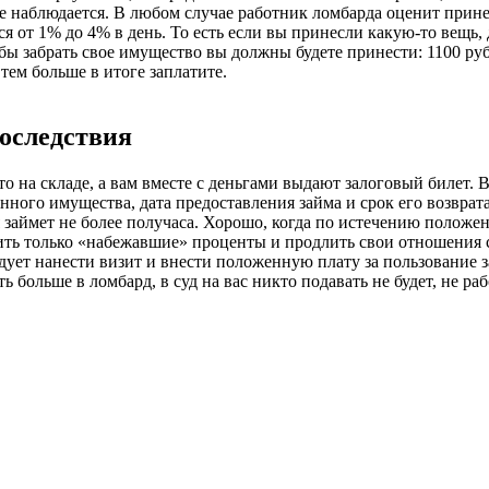
 не наблюдается. В любом случае работник ломбарда оценит прин
от 1% до 4% в день. То есть если вы принесли какую-то вещь, д
бы забрать свое имущество вы должны будете принести: 1100 руб
 тем больше в итоге заплатите.
последствия
то на складе, а вам вместе с деньгами выдают залоговый билет.
ного имущества, дата предоставления займа и срок его возврата
я займет не более получаса. Хорошо, когда по истечению полож
ть только «набежавшие» проценты и продлить свои отношения с 
едует нанести визит и внести положенную плату за пользование
ь больше в ломбард, в суд на вас никто подавать не будет, не р