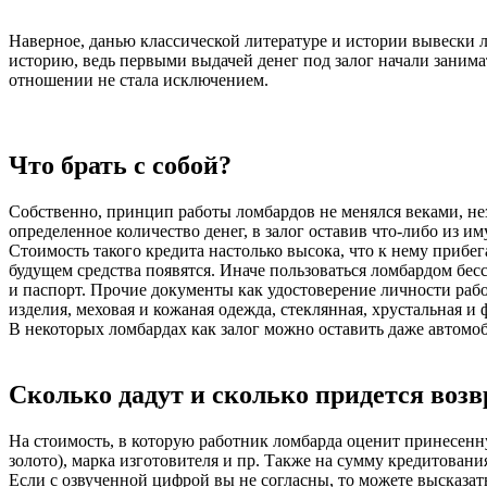
Наверное, данью классической литературе и истории вывески
историю, ведь первыми выдачей денег под залог начали занима
отношении не стала исключением.
Что брать с собой?
Собственно, принцип работы ломбардов не менялся веками, нез
определенное количество денег, в залог оставив что-либо из и
Стоимость такого кредита настолько высока, что к нему прибег
будущем средства появятся. Иначе пользоваться ломбардом бесс
и паспорт. Прочие документы как удостоверение личности рабо
изделия, меховая и кожаная одежда, стеклянная, хрустальная и
В некоторых ломбардах как залог можно оставить даже автомо
Сколько дадут и сколько придется воз
На стоимость, в которую работник ломбарда оценит принесенну
золото), марка изготовителя и пр. Также на сумму кредитовани
Если с озвученной цифрой вы не согласны, то можете высказать