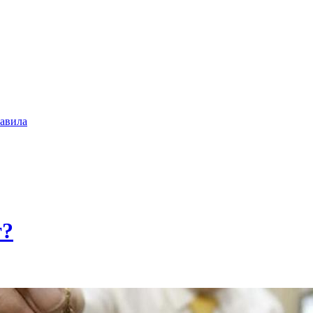
авила
т?