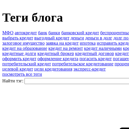
Теги блога
МФО
автокредит
банк
банки
банковский кредит
беспроцентны
выбрать кредит
выгодный кредит
деньги
деньги в долг
долг по
залоговое имущество
заявка на кредит
ипотека
исправить кред
кредит на образование
кредит на ремонт
кредит наличными
кр
кредитные долги
кредитный брокер
кредитный договор
кредит
оформить кредит
оформление кредита
погасить кредит
погашен
потребительский кредит
потребительское кредитование
процен
целевой кредит
цели кредитования
экспресс-кредит
посмотреть все теги
Найти тэг: