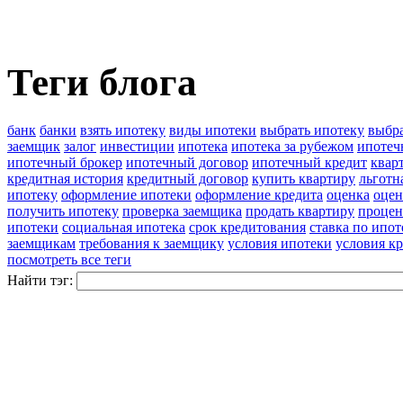
Теги блога
банк
банки
взять ипотеку
виды ипотеки
выбрать ипотеку
выбра
заемщик
залог
инвестиции
ипотека
ипотека за рубежом
ипотеч
ипотечный брокер
ипотечный договор
ипотечный кредит
квар
кредитная история
кредитный договор
купить квартиру
льготн
ипотеку
оформление ипотеки
оформление кредита
оценка
оцен
получить ипотеку
проверка заемщика
продать квартиру
процен
ипотеки
социальная ипотека
срок кредитования
ставка по ипот
заемщикам
требования к заемщику
условия ипотеки
условия к
посмотреть все теги
Найти тэг: