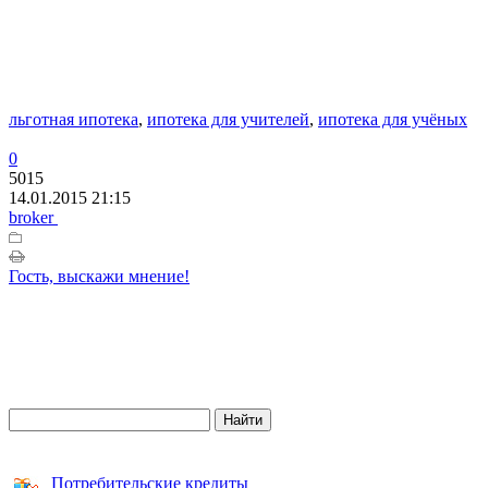
льготная ипотека
,
ипотека для учителей
,
ипотека для учёных
0
5015
14.01.2015 21:15
broker
Гость, выскажи мнение!
Потребительские кредиты