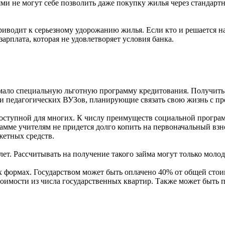
ми не могут себе позволить даже покупку жилья через стандарт
риводит к серьезному удорожанию жилья. Если кто и решается на
арплата, которая не удовлетворяет условия банка.
ало специальную льготную программу кредитования. Получить к
 педагогических ВУЗов, планирующие связать свою жизнь с пре
оступной для многих. К числу преимуществ социальной програм
амме учителям не придется долго копить на первоначальный взно
жетных средств.
ет. Рассчитывать на получение такого займа могут только молод
ых формах. Государством может быть оплачено 40% от общей сто
оимости из числа государственных квартир. Также может быть п