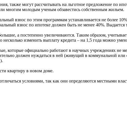
я, также могут рассчитывать на льготное предложение по ипо
или многим молодым ученым обзавестись собственным жильем.
льный взнос по этим программам устанавливается не более 10%. 
альный взнос по ипотеке должен быть не менее 40%. Выдается та
ольшие, а постепенно увеличиваются. Таким образом, учитываетс
аво несколько изменить выплату кредита – на 1,5 года можно ум
ные, которые официально работают в научных учреждениях не ме
ительно должен нуждаться в ней (живущий в коммунальной или с
).
ти квартиру в новом доме.
отличаться условиями, так как они определяются местными влас