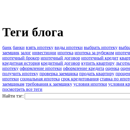
Теги блога
банк
банки
взять ипотеку
виды ипотеки
выбрать ипотеку
выбра
заемщик
залог
инвестиции
ипотека
ипотека за рубежом
ипотеч
ипотечный брокер
ипотечный договор
ипотечный кредит
квар
кредитная история
кредитный договор
купить квартиру
льготн
ипотеку
оформление ипотеки
оформление кредита
оценка
оцен
получить ипотеку
проверка заемщика
продать квартиру
процен
ипотеки
социальная ипотека
срок кредитования
ставка по ипот
заемщикам
требования к заемщику
условия ипотеки
условия к
посмотреть все теги
Найти тэг: