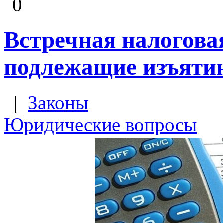
0
Встречная налогова
подлежащие изъяти
|
Законы
Юридические вопросы