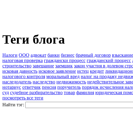
Теги блога
Налоги
ООО
адвокат
банки
бизнес
брачный договор
взыскание
налоговая проверка
граждански процесс
гражданский процесс
строительство
завещание
заемщик
закон участия в долевом стр
исковая давность
исковое заявление
истец
кредит
ликвидацион
налогового контроля
моральный вред
налог на продажу недви
наследодатель
наследство
недвижимость
недействительное зав
нотариус
ответчик
пенсия
поручитель
порядок исчисления нал
суд
судебное разбирательство
товар
фамилия
юридическая пом
посмотреть все теги
Найти тэг: