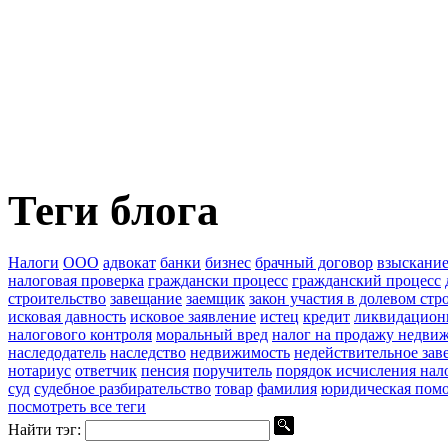
Теги блога
Налоги
ООО
адвокат
банки
бизнес
брачный договор
взыскание
налоговая проверка
граждански процесс
гражданский процесс
строительство
завещание
заемщик
закон участия в долевом стр
исковая давность
исковое заявление
истец
кредит
ликвидацион
налогового контроля
моральный вред
налог на продажу недви
наследодатель
наследство
недвижимость
недействительное зав
нотариус
ответчик
пенсия
поручитель
порядок исчисления нал
суд
судебное разбирательство
товар
фамилия
юридическая пом
посмотреть все теги
Найти тэг: