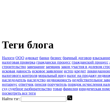
Теги блога
Налоги
ООО
адвокат
банки
бизнес
брачный договор
взыскание
налоговая проверка
граждански процесс
гражданский процесс
строительство
завещание
заемщик
закон участия в долевом стр
исковая давность
исковое заявление
истец
кредит
ликвидацион
налогового контроля
моральный вред
налог на продажу недви
наследодатель
наследство
недвижимость
недействительное зав
нотариус
ответчик
пенсия
поручитель
порядок исчисления нал
суд
судебное разбирательство
товар
фамилия
юридическая пом
посмотреть все теги
Найти тэг: