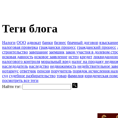
Теги блога
Налоги
ООО
адвокат
банки
бизнес
брачный договор
взыскание
налоговая проверка
граждански процесс
гражданский процесс
строительство
завещание
заемщик
закон участия в долевом стр
исковая давность
исковое заявление
истец
кредит
ликвидацион
налогового контроля
моральный вред
налог на продажу недви
наследодатель
наследство
недвижимость
недействительное зав
нотариус
ответчик
пенсия
поручитель
порядок исчисления нал
суд
судебное разбирательство
товар
фамилия
юридическая пом
посмотреть все теги
Найти тэг: