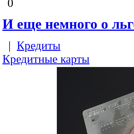
0
И еще немного о ль
|
Кредиты
Кредитные карты