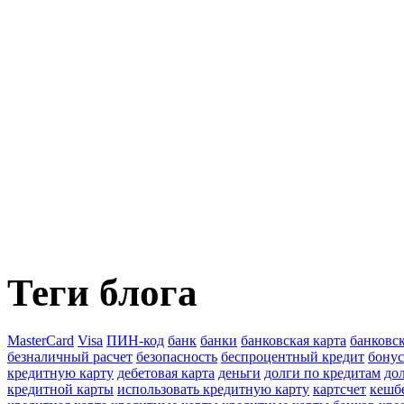
Теги блога
MasterCard
Visa
ПИН-код
банк
банки
банковская карта
банковс
безналичный расчет
безопасность
беспроцентный кредит
бону
кредитную карту
дебетовая карта
деньги
долги по кредитам
до
кредитной карты
использовать кредитную карту
картсчет
кешб