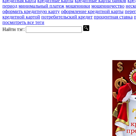
кредитная карта
кредитные карты
кредитные карты банков
кре
период
минимальный платеж
мошенники
мошенничество
неск
оформить кредитную карту
оформление кредитной карты
пере
кредитной картой
потребительский кредит
процентная ставка
посмотреть все теги
Найти тэг: