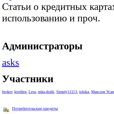
Статьи о кредитных карта
использованию и проч.
Администраторы
asks
Участники
broker
,
kreditor
,
Lera
,
mita-dotik
,
Simply11113
,
toloka
,
Максим Уса
Потребительские кредиты