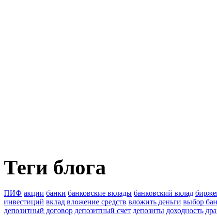
Теги блога
ПИФ
акции
банки
банковские вклады
банковский вклад
бирже
инвестиций
вклад
вложение средств
вложить деньги
выбор ба
депозитный договор
депозитный счет
депозиты
доходность
дра