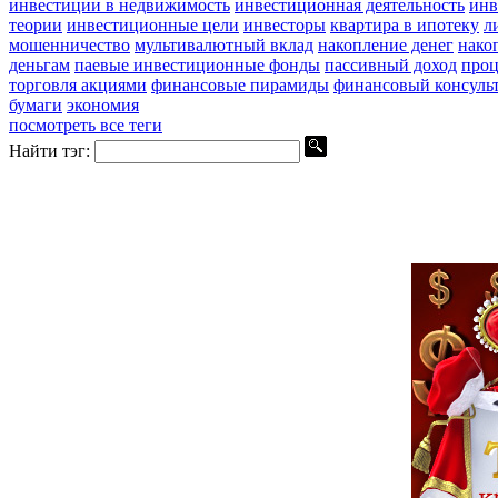
инвестиции в недвижимость
инвестиционная деятельность
инв
теории
инвестиционные цели
инвесторы
квартира в ипотеку
л
мошенничество
мультивалютный вклад
накопление денег
нако
деньгам
паевые инвестиционные фонды
пассивный доход
проц
торговля акциями
финансовые пирамиды
финансовый консуль
бумаги
экономия
посмотреть все теги
Найти тэг: