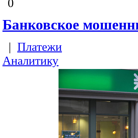
0
Банковское мошенни
|
Платежи
Аналитику