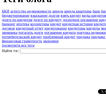
БКИ
агентство недвижимости
аренда
аренда квартиры
банк
ба
бюджетирование
взыскание долгов
взять кредит
виды кредито
долги по кредитам
долги по кредиту
досрочное погашение кре
банкинг
ипотека
коллекторы
кредит
кредитная история
кредитн
договор
кредитный отчет
кредитование
кредиторы
кредиты
мо
заемщика
погасить долги
погашение кредита
покупка недвижи
потребительский кредит
проблемный кредит
продажа
продажа
финансовая грамотность
экономия
посмотреть все теги
Найти тэг: