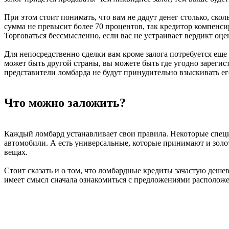
При этом стоит понимать, что вам не дадут денег столько, скол
сумма не превысит более 70 процентов, так кредитор компенс
Торговаться бессмысленно, если вас не устраивает вердикт оцен
Для непосредственно сделки вам кроме залога потребуется ещ
может быть другой страны, вы можете быть где угодно зарегис
представители ломбарда не будут принудительно взыскивать его
Что можно заложить?
Каждый ломбард устанавливает свои правила. Некоторые специа
автомобили. А есть универсальные, которые принимают и золот
вещах.
Стоит сказать и о том, что ломбардные кредиты зачастую деше
имеет смысл сначала ознакомиться с предложениями располож