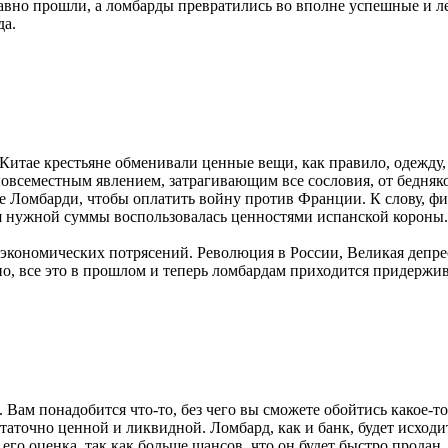
авно прошли, а ломбарды превратились во вполне успешные и ле
да.
 Китае крестьяне обменивали ценные вещи, как правило, одежду,
повсеместным явлением, затрагивающим все сословия, от бедняко
е Ломбарди, чтобы оплатить войну против Франции. К слову, 
ия нужной суммы воспользовалась ценностями испанской короны.
 экономических потрясений. Революция в России, Великая депре
о, все это в прошлом и теперь ломбардам приходится придержива
Вам понадобится что-то, без чего вы сможете обойтись какое-то 
таточно ценной и ликвидной. Ломбард, как и банк, будет исходить
 его оценка, так как больше шансов, что он будет быстро продан.