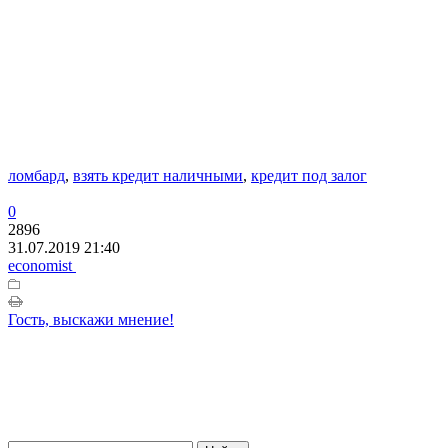
ломбард
,
взять кредит наличными
,
кредит под залог
0
2896
31.07.2019 21:40
economist
Гость, выскажи мнение!