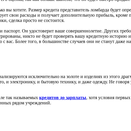
ько вы хотите. Размер кредита представитель ломбарда будет опр
ирует свои расходы и получает дополнительную прибыль, кроме 
ки, сделка просто не состоится.
е и паспорт. Он удостоверит ваше совершеннолетие. Других тре
трированы, никто не будет проверять вашу кредитную историю и
 с вас. Более того, в большинстве случаев они не станут даже н
лизируются исключительно на золоте и изделиях из этого драгм
о, и электронику, и бытовую технику, и даже одежду. Не говор
вле так называемых
кредитов до зарплаты
, хотя условия первых
енных рядом учреждений.