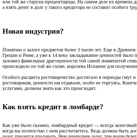
или той же старухи-процентщицы. На самом деле их времена д
а взять денег в долг у такого кредитора не составит особого тру
Новая индустрия?
Понятию о залоге предметов более 3 тысяч лет. Еще в Древнем
Греции и Риме, а уже к 14 веку закладывание ценностей было 
заложил фамильные драгоценности той самой знаменитой семь
происходило по той же схеме, королева Испании для получен
Особого расцвета ростовщичество достигало в периоды смут и
ростовщикам, ценности им отдавали, особо не торгуясь. Конечн
услугами, должны знать как это происходит.
Как взять кредит в ломбарде?
Как уже было сказано, ломбардный кредит — всегда залоговый. 
когда вы полностью с ним рассчитаетесь. Ведь должна быть дос
залог придется продавать. Чем ликвиднее залог, тем выше будет