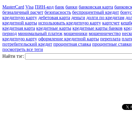
MasterCard
Visa
ПИН-код
банк
банки
банковская карта
банковс
безналичный расчет
безопасность
беспроцентный кредит
бону
кредитную карту
дебетовая карта
деньги
долги по кредитам
до
кредитной карты
использовать кредитную карту
картсчет
кешб
кредитная карта
кредитные карты
кредитные карты банков
кре
период
минимальный платеж
мошенники
мошенничество
неск
кредитную карту
оформление кредитной карты
переплата
плат
потребительский кредит
процентная ставка
процентные ставки
посмотреть все теги
Найти тэг: