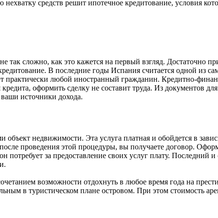
 нехватку средств решит ипотечное кредитование, условия кото
е так сложно, как это кажется на первый взгляд. Достаточно п
 кредитование. В последние годы Испания считается одной из с
жет практически любой иностранный гражданин. Кредитно-финан
кредита, оформить сделку не составит труда. Из документов дл
 ваши источники дохода.
и объект недвижимости. Эта услуга платная и обойдется в зави
, после проведения этой процедуры, вы получаете договор. Офор
 он потребует за предоставление своих услуг плату. Последний 
и.
очетанием возможности отдохнуть в любое время года на прести
ьным в туристическом плане островом. При этом стоимость арен