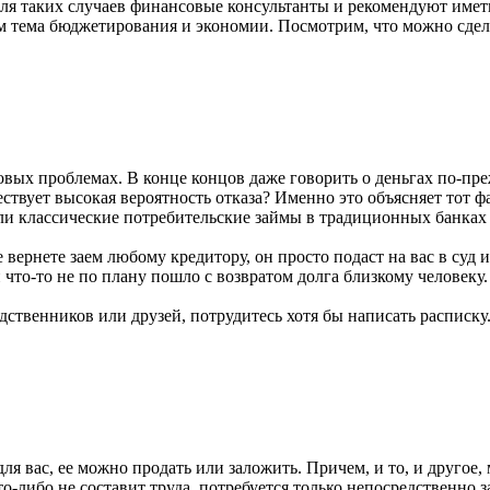
для таких случаев финансовые консультанты и рекомендуют иметь
чем тема бюджетирования и экономии. Посмотрим, что можно сдел
овых проблемах. В конце концов даже говорить о деньгах по-пре
ствует высокая вероятность отказа? Именно это объясняет тот фа
 если классические потребительские займы в традиционных банках
 вернете заем любому кредитору, он просто подаст на вас в суд 
 что-то не по плану пошло с возвратом долга близкому человеку
дственников или друзей, потрудитесь хотя бы написать расписку
для вас, ее можно продать или заложить. Причем, и то, и другое,
о-либо не составит труда, потребуется только непосредственно з