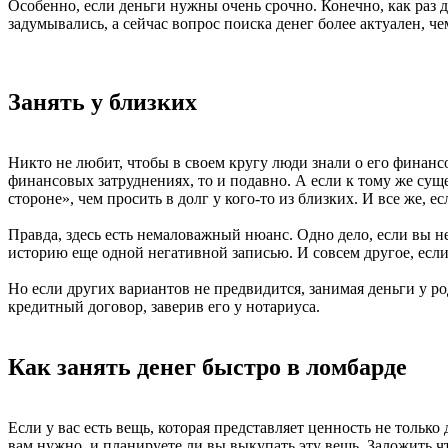
Особенно, если деньги нужны очень срочно. Конечно, как раз 
задумывались, а сейчас вопрос поиска денег более актуален, 
Занять у близких
Никто не любит, чтобы в своем кругу люди знали о его финанс
финансовых затруднениях, то и подавно. А если к тому же суще
стороне», чем просить в долг у кого-то из близких. И все же,
Правда, здесь есть немаловажный нюанс. Одно дело, если вы не
историю еще одной негативной записью. И совсем другое, если
Но если других вариантов не предвидится, занимая деньги у ро
кредитный договор, заверив его у нотариуса.
Как занять денег быстро в ломбарде
Если у вас есть вещь, которая представляет ценность не только 
вам нужно, и планируете ли вы выкупать эту вещь. Заложить чт