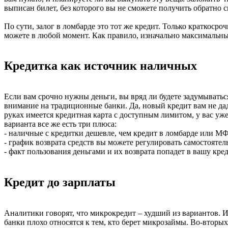
выписан билет, без которого вы не сможете получить обратно 
По сути, залог в ломбарде это тот же кредит. Только краткосро
можете в любой момент. Как правило, изначально максимальный
Кредитка как источник наличных
Если вам срочно нужны деньги, вы вряд ли будете задумываться
внимание на традиционные банки. Да, новый кредит вам не даду
руках имеется кредитная карта с доступным лимитом, у вас уж
варианта все же есть три плюса:
- наличные с кредитки дешевле, чем кредит в ломбарде или М
- график возврата средств вы можете регулировать самостоятел
- факт пользования деньгами и их возврата попадет в вашу кре
Кредит до зарплаты
Аналитики говорят, что микрокредит – худший из вариантов. 
банки плохо относятся к тем, кто берет микрозаймы. Во-вторы