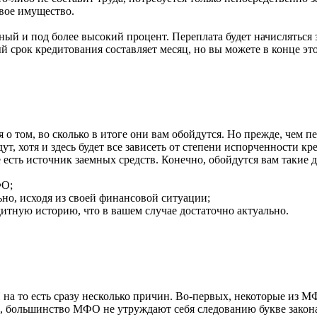
свое имущество.
чный и под более высокий процент. Переплата будет начисляться 
 срок кредитования составляет месяц, но вы можете в конце это
 о том, во сколько в итоге они вам обойдутся. Но прежде, чем 
т, хотя и здесь будет все зависеть от степени испорченности кр
е есть источник заемных средств. Конечно, обойдутся вам такие
ФО;
ьно, исходя из своей финансовой ситуации;
дитную историю, что в вашем случае достаточно актуально.
И на то есть сразу несколько причин. Во-первых, некоторые из
х, большинство МФО не утруждают себя следованию букве закона