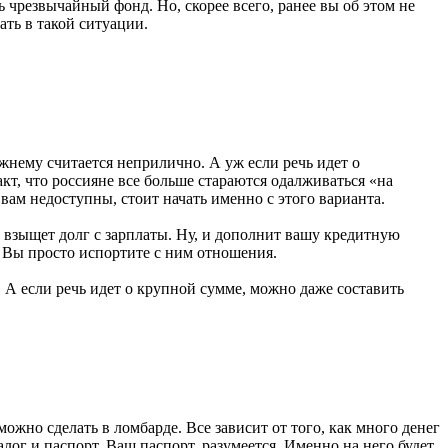
 чрезвычайный фонд. Но, скорее всего, ранее вы об этом не
ать в такой ситуации.
жнему считается неприлично. А уж если речь идет о
кт, что россияне все больше стараются одалживаться «на
 вам недоступны, стоит начать именно с этого варианта.
и взыщет долг с зарплаты. Ну, и дополнит вашу кредитную
. Вы просто испортите с ним отношения.
. А если речь идет о крупной сумме, можно даже составить
 можно сделать в ломбарде. Все зависит от того, как много денег
алог и паспорт. Ваш паспорт, разумеется. Именно на него будет