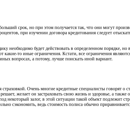
льший срок, но при этом получается так, что они могут произв
оцентов, при изучении договора кредитования следует отыскать
ику необходимо будет действовать в определенном порядке, но в
ют какие-то иные ограничения. Кстати, все ограничения являют
в иных вопросах, а потому, лучше поискать иной вариант.
 страховкой. Очень многие кредитные специалисты говорят о стр
 решает, желает он застраховать свою жизнь и здоровье, а также
од некоторый залог, в этой ситуации такой объект подлежит ст
 сильно сэкономить, ведь стоимость полиса обычно приравнивает