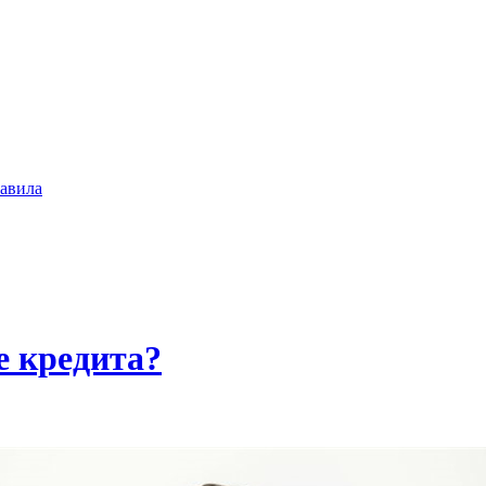
авила
е кредита?