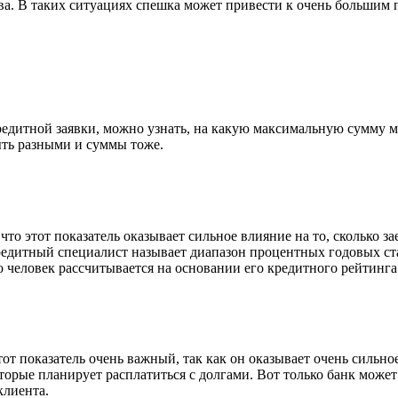
ва. В таких ситуациях спешка может привести к очень большим 
редитной заявки, можно узнать, на какую максимальную сумму 
ть разными и суммы тоже.
о этот показатель оказывает сильное влияние на то, сколько за
кредитный специалист называет диапазон процентных годовых с
 человек рассчитывается на основании его кредитного рейтинг
т показатель очень важный, так как он оказывает очень сильное
оторые планирует расплатиться с долгами. Вот только банк може
клиента.