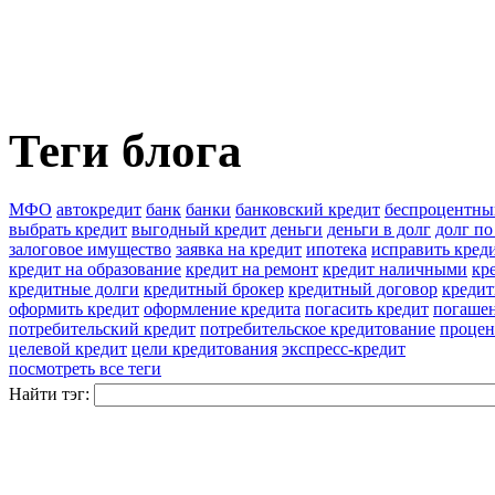
Теги блога
МФО
автокредит
банк
банки
банковский кредит
беспроцентны
выбрать кредит
выгодный кредит
деньги
деньги в долг
долг по
залоговое имущество
заявка на кредит
ипотека
исправить кред
кредит на образование
кредит на ремонт
кредит наличными
кр
кредитные долги
кредитный брокер
кредитный договор
кредит
оформить кредит
оформление кредита
погасить кредит
погашен
потребительский кредит
потребительское кредитование
процен
целевой кредит
цели кредитования
экспресс-кредит
посмотреть все теги
Найти тэг: