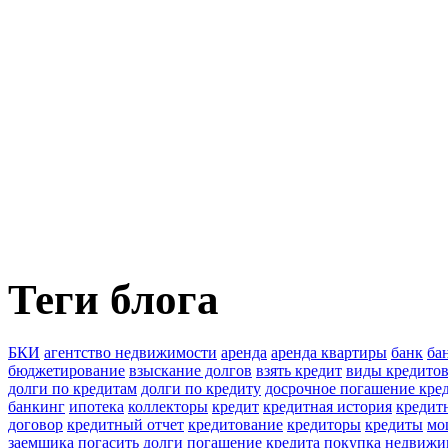
Теги блога
БКИ
агентство недвижимости
аренда
аренда квартиры
банк
ба
бюджетирование
взыскание долгов
взять кредит
виды кредито
долги по кредитам
долги по кредиту
досрочное погашение кре
банкинг
ипотека
коллекторы
кредит
кредитная история
кредитн
договор
кредитный отчет
кредитование
кредиторы
кредиты
мо
заемщика
погасить долги
погашение кредита
покупка недвижи