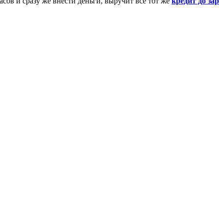
сов и сразу же внести деньги, выручит все тот же
кредит до за