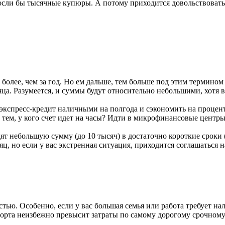
росли бы тысячные купюры. А потому приходится довольствоватьс
более, чем за год. Но ем дальше, тем больше под этим термино
а. Разумеется, и суммы будут относительно небольшими, хотя вс
 экспресс-кредит наличными на полгода и сэкономить на процент
 тем, у кого счет идет на часы? Идти в микрофинансовые центры
удят небольшую сумму (до 10 тысяч) в достаточно короткие сроки
яц, но если у вас экстренная ситуация, приходится соглашаться 
ью. Особенно, если у вас большая семья или работа требует нал
орта неизбежно превысит затраты по самому дорогому срочному 