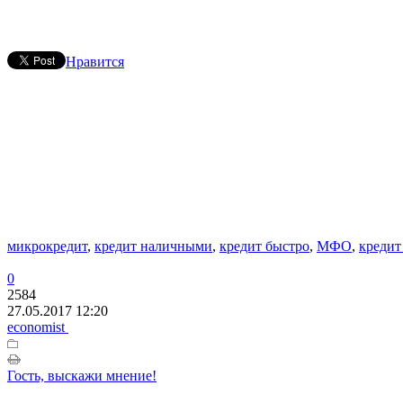
Нравится
микрокредит
,
кредит наличными
,
кредит быстро
,
МФО
,
кредит
0
2584
27.05.2017 12:20
economist
Гость, выскажи мнение!