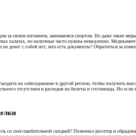
дим за своим питанием, занимаемся спортом. Но даже такие мер
елых халатах, но наличные часто нужны немедленно. Медикамент
 если денег с собой нет, зато есть документы? Обратиться за по
съездить на собеседование в другой регион, чтобы получить вы
ельного отсутствия и расходов на билеты и гостиницы. Но если 
делки
ь со сногсшибательной скидкой? Позвонил риэлтор и обрадовал