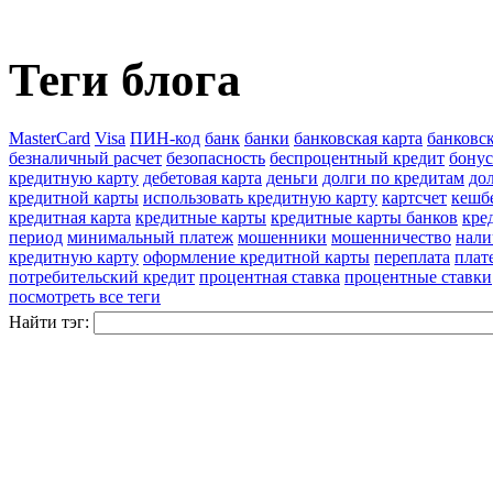
Теги блога
MasterCard
Visa
ПИН-код
банк
банки
банковская карта
банковс
безналичный расчет
безопасность
беспроцентный кредит
бону
кредитную карту
дебетовая карта
деньги
долги по кредитам
до
кредитной карты
использовать кредитную карту
картсчет
кешб
кредитная карта
кредитные карты
кредитные карты банков
кре
период
минимальный платеж
мошенники
мошенничество
нали
кредитную карту
оформление кредитной карты
переплата
плат
потребительский кредит
процентная ставка
процентные ставки
посмотреть все теги
Найти тэг: