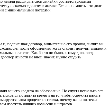
очно начали расширять свои линейки соответствующими
ческую скамью с долгом в активе. Если вспомнить, что долг
ции с минимальными потерями.
а и, подписывая договор, внимательно его прочли, значит вы
сколько лет после оформления, когда студент получит диплом и
мальные платежи. Как бы то ни было, к тому дню, когда
договор ясности не внес, значит, нужно сходить
овия вашего кредита на образование. Но спустя несколько лет
т, придется потратить время и на то, чтобы освежить память
рмируется ваша процентная ставка, почему ваши платежи
 вам избежать лишних комиссий и штрафов.