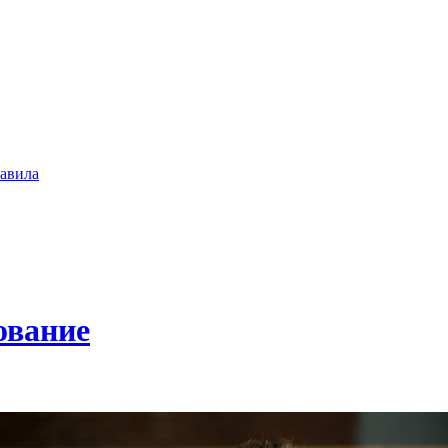
авила
ование