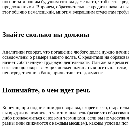
погоне за хорошим будущим готовы даже на то, чтоб взять кре
предложениями. Впрочем, образовательные кредиты начали выда
этот обычно немаленький, многим вчерашним студентам требу
Знайте сколько вы должны
Аналитики говорят, что погашение любого долга нужно начинат
осведомлены о размере вашего долга. С кредитами на образован
начнет собственную трудовую деятельность. Или же за время ег
согласно договора заемщик должен начинать вносить платежи, о
непосредственно в банк, прихватив этот документ.
Понимайте, о чем идет речь
Конечно, при подписании договора вы, скорее всего, старатель
вы вряд ли вспомните, о чем там шла речь (разве что образован
либо познакомиться с новыми терминами, если вы не удосужил
равны (или снижаются с каждым месяцем), каковы условия пог