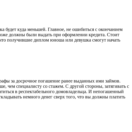
ка будет куда меньшей. Главное, не ошибиться с окончанием
м тоже должны были выдать при оформлении кредита. Стоит
ет, что получившие диплом юноша или девушка смогут начать
трафы за досрочное погашение ранее выданных ими займов.
е, чем специалисту со стажем. С другой стороны, затягивать с
вратиться в респектабельного домовладельца. И непогашенный
ткладывать немного денег сверх того, что вы должны платить