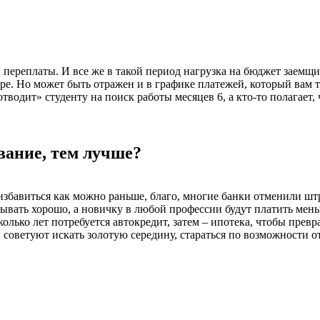
 переплаты. И все же в такой период нагрузка на бюджет заемщи
воре. Но может быть отражен и в графике платежей, который ва
«отводит» студенту на поиск работы месяцев 6, а кто-то полага
вание, тем лучше?
 избавиться как можно раньше, благо, многие банки отменили ш
ывать хорошо, а новичку в любой профессии будут платить меньш
колько лет потребуется автокредит, затем – ипотека, чтобы пре
ы советуют искать золотую середину, стараться по возможности о