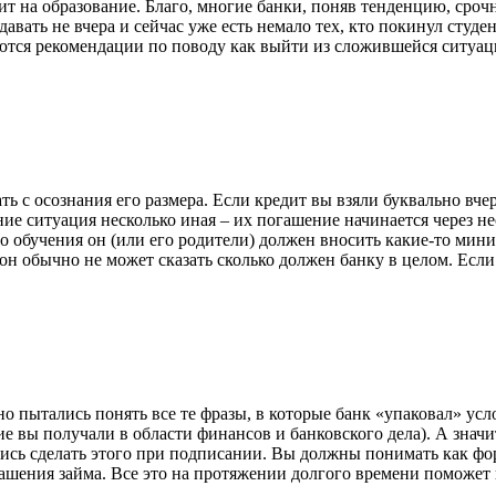
дит на образование. Благо, многие банки, поняв тенденцию, ср
вать не вчера и сейчас уже есть немало тех, кто покинул студен
ются рекомендации по поводу как выйти из сложившейся ситуа
ь с осознания его размера. Если кредит вы взяли буквально вчер
ие ситуация несколько иная – их погашение начинается через не
о обучения он (или его родители) должен вносить какие-то мини
н обычно не может сказать сколько должен банку в целом. Если 
но пытались понять все те фразы, в которые банк «упаковал» усл
ие вы получали в области финансов и банковского дела). А значи
ись сделать этого при подписании. Вы должны понимать как фо
ашения займа. Все это на протяжении долгого времени поможет