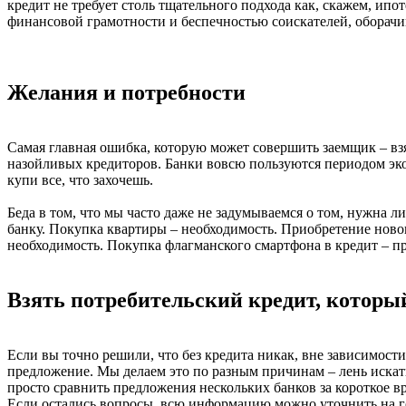
кредит не требует столь тщательного подхода как, скажем, ипо
финансовой грамотности и беспечностью соискателей, оборачи
Желания и потребности
Самая главная ошибка, которую может совершить заемщик – взят
назойливых кредиторов. Банки вовсю пользуются периодом экон
купи все, что захочешь.
Беда в том, что мы часто даже не задумываемся о том, нужна ли
банку. Покупка квартиры – необходимость. Приобретение ново
необходимость. Покупка флагманского смартфона в кредит – пр
Взять потребительский кредит, которы
Если вы точно решили, что без кредита никак, вне зависимости 
предложение. Мы делаем это по разным причинам – лень искать 
просто сравнить предложения нескольких банков за короткое в
Если остались вопросы, всю информацию можно уточнить на г