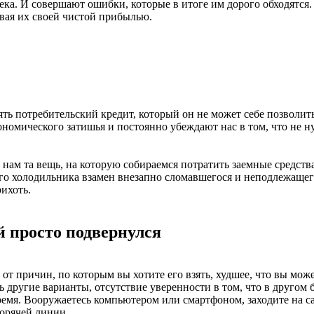
тека. И совершают ошибки, которые в итоге им дорого обходятся
вая их своей чистой прибылью.
ь потребительский кредит, который он не может себе позволить.
омического затишья и постоянно убеждают нас в том, что не ну
 нам та вещь, на которую собираемся потратить заемные средства
го холодильника взамен внезапно сломавшегося и неподлежащег
ихоть.
й просто подвернулся
от причин, по которым вы хотите его взять, худшее, что вы може
другие варианты, отсутствие уверенности в том, что в другом б
ремя. Вооружаетесь компьютером или смартфоном, заходите на с
орячей линии.