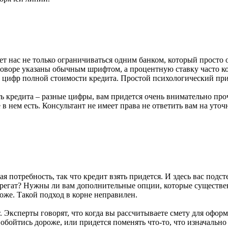
т нас не только ограничиваться одним банком, который просто 
договоре указаны обычным шрифтом, а процентную ставку часто 
ли цифр полной стоимости кредита. Простой психологический при
ть кредита – разные цифры, вам придется очень внимательно про
в нем есть. Консультант не имеет права не ответить вам на уточ
я потребность, так что кредит взять придется. И здесь вас подст
грегат? Нужны ли вам дополнительные опции, которые существе
роже. Такой подход в корне неправилен.
 Эксперты говорят, что когда вы рассчитываете смету для оформ
т обойтись дороже, или придется поменять что-то, что изначальн