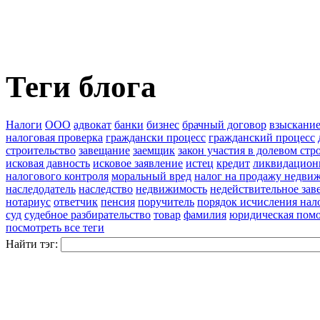
Теги блога
Налоги
ООО
адвокат
банки
бизнес
брачный договор
взыскание
налоговая проверка
граждански процесс
гражданский процесс
строительство
завещание
заемщик
закон участия в долевом стр
исковая давность
исковое заявление
истец
кредит
ликвидацион
налогового контроля
моральный вред
налог на продажу недви
наследодатель
наследство
недвижимость
недействительное зав
нотариус
ответчик
пенсия
поручитель
порядок исчисления нал
суд
судебное разбирательство
товар
фамилия
юридическая пом
посмотреть все теги
Найти тэг: