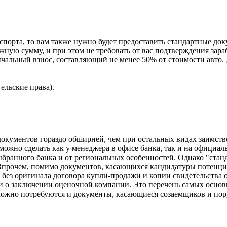
спорта, то вам также нужно будет предоставить стандартные до
жную сумму, и при этом не требовать от вас подтверждения зара
чальный взнос, составляющий не менее 50% от стоимости авто. 
ельские права).
окументов гораздо обширней, чем при остальных видах заимство
 можно сделать как у менеджера в офисе банка, так и на официа
ыбранного банка и от региональных особенностей. Однако "стан
Впрочем, помимо документов, касающихся кандидатуры потенци
 без оригинала договора купли-продажи и копии свидетельства 
е и о заключении оценочной компании. Это перечень самых основ
ожно потребуются и документы, касающиеся созаемщиков и поруч