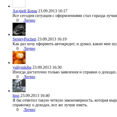
Андрей Борщ
23.09.2013 16:17
Все сегодня ситуация с оформлениями стал горазда лучше
0
Лично
SergeyPochep
23.09.2013 16:19
Как раз хочу оформить автокредит, и думал, какие мне ну
0
Лично
yuliyaskiba
23.09.2013 16:30
Иногда достаточно только заявления и справки о доходах
0
Лично
lisss
23.09.2013 16:40
Я бы отметил такую четкую закономерность, которая выра
справочку о доходах, все же лучше иметь.
0
Лично