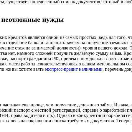
ем, существует определенный список документов, который в лю
а неотложные нужды
х кредитов является одной из самых простых, ведь для того, ч
 в отделение банка и заполнить заявку на получение заемных ср
начение стаж на занимаемой должности), уровня вашего дохода.
ства нет, намного сложней получить желаемую сумму займа. Кро
 же, паспорт гражданина РФ, причем в нем должна стоять отмет
а с места работы, свидетельствующая о вашем материальном со
ли же вы хотите взять
экспресс-кредит наличными
, перечень до
пластика» еще проще, чем получение денежного займа. Изначал
йский паспорт с местной регистрацией, справка о заработной п
НН, права водителя и пр.). Однако в конкурентной борьбе за с
сказалось на сокращении списка требуемых документов. Теперь, 