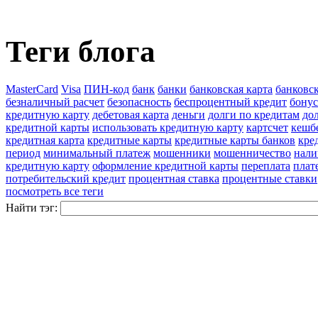
Теги блога
MasterCard
Visa
ПИН-код
банк
банки
банковская карта
банковс
безналичный расчет
безопасность
беспроцентный кредит
бону
кредитную карту
дебетовая карта
деньги
долги по кредитам
до
кредитной карты
использовать кредитную карту
картсчет
кешб
кредитная карта
кредитные карты
кредитные карты банков
кре
период
минимальный платеж
мошенники
мошенничество
нали
кредитную карту
оформление кредитной карты
переплата
плат
потребительский кредит
процентная ставка
процентные ставки
посмотреть все теги
Найти тэг: