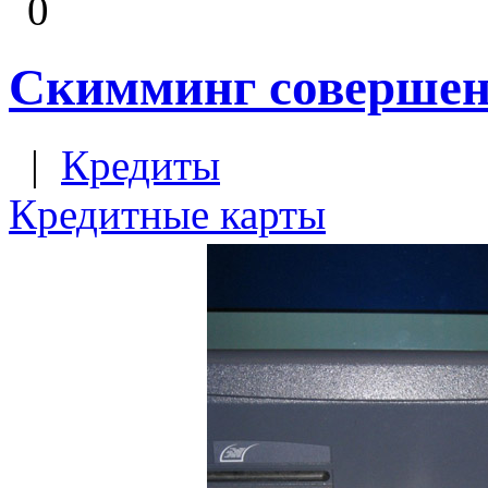
0
Скимминг совершенс
|
Кредиты
Кредитные карты