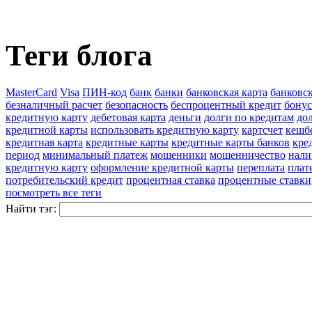
Теги блога
MasterCard
Visa
ПИН-код
банк
банки
банковская карта
банковс
безналичный расчет
безопасность
беспроцентный кредит
бону
кредитную карту
дебетовая карта
деньги
долги по кредитам
до
кредитной карты
использовать кредитную карту
картсчет
кешб
кредитная карта
кредитные карты
кредитные карты банков
кре
период
минимальный платеж
мошенники
мошенничество
нали
кредитную карту
оформление кредитной карты
переплата
плат
потребительский кредит
процентная ставка
процентные ставки
посмотреть все теги
Найти тэг: