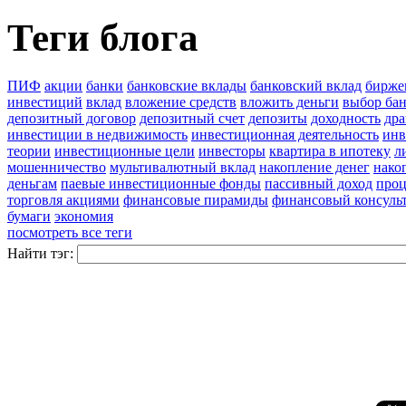
Теги блога
ПИФ
акции
банки
банковские вклады
банковский вклад
бирже
инвестиций
вклад
вложение средств
вложить деньги
выбор ба
депозитный договор
депозитный счет
депозиты
доходность
дра
инвестиции в недвижимость
инвестиционная деятельность
инв
теории
инвестиционные цели
инвесторы
квартира в ипотеку
л
мошенничество
мультивалютный вклад
накопление денег
нако
деньгам
паевые инвестиционные фонды
пассивный доход
проц
торговля акциями
финансовые пирамиды
финансовый консуль
бумаги
экономия
посмотреть все теги
Найти тэг: