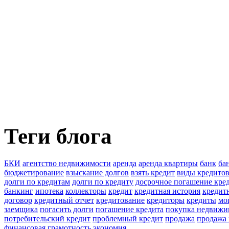
Теги блога
БКИ
агентство недвижимости
аренда
аренда квартиры
банк
ба
бюджетирование
взыскание долгов
взять кредит
виды кредито
долги по кредитам
долги по кредиту
досрочное погашение кре
банкинг
ипотека
коллекторы
кредит
кредитная история
кредитн
договор
кредитный отчет
кредитование
кредиторы
кредиты
мо
заемщика
погасить долги
погашение кредита
покупка недвижи
потребительский кредит
проблемный кредит
продажа
продажа
финансовая грамотность
экономия