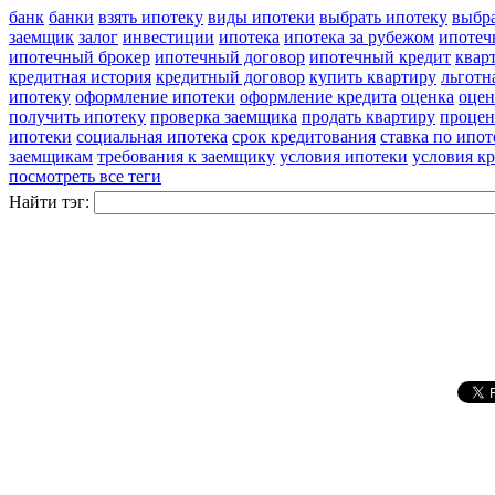
банк
банки
взять ипотеку
виды ипотеки
выбрать ипотеку
выбра
заемщик
залог
инвестиции
ипотека
ипотека за рубежом
ипотеч
ипотечный брокер
ипотечный договор
ипотечный кредит
квар
кредитная история
кредитный договор
купить квартиру
льготн
ипотеку
оформление ипотеки
оформление кредита
оценка
оцен
получить ипотеку
проверка заемщика
продать квартиру
процен
ипотеки
социальная ипотека
срок кредитования
ставка по ипот
заемщикам
требования к заемщику
условия ипотеки
условия к
посмотреть все теги
Найти тэг: