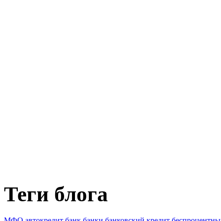
Теги блога
МФО
автокредит
банк
банки
банковский кредит
беспроцентны