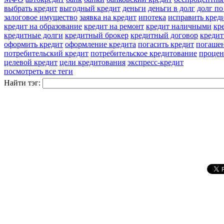
выбрать кредит
выгодный кредит
деньги
деньги в долг
долг по
залоговое имущество
заявка на кредит
ипотека
исправить кред
кредит на образование
кредит на ремонт
кредит наличными
кр
кредитные долги
кредитный брокер
кредитный договор
кредит
оформить кредит
оформление кредита
погасить кредит
погашен
потребительский кредит
потребительское кредитование
процен
целевой кредит
цели кредитования
экспресс-кредит
посмотреть все теги
Найти тэг: