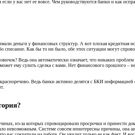
 и если у вас нет ее вовсе. Чем руководствуются банки и как исп
имали деньги у финансовых структур. А вот плохая кредитная исто
 списание. Как бы то ни было, обе этих ситуации могут спрово
ичок? Ведь она автоматически означает, что никаких проблем с б
е может ему сулить сделка с вами. Нет финансового прошлого –
м красноречиво. Ведь банки активно делятся с БКИ информацией
т.
тория?
ичинах, из-за которых спровоцировали просрочки и принести док
ло невозможным. Системе совсем неинтересны причины, она анал
что вас сократили на работе. Он увидит только ее как факт. И во