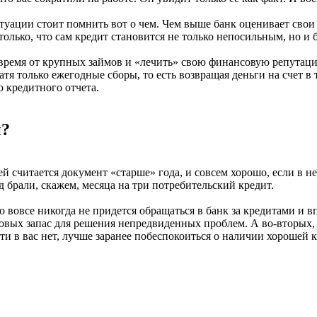
итуации стоит помнить вот о чем. Чем выше банк оценивает свои
олько, что сам кредит становится не только непосильным, но и
 время от крупных займов и «лечить» свою финансовую репутац
я только ежегодные сборы, то есть возвращая деньги на счет в т
о кредитного отчета.
и?
ей считается документ «старше» года, и совсем хорошо, если в
д брали, скажем, месяца на три потребительский кредит.
о вовсе никогда не придется обращаться в банк за кредитами и 
овых запас для решения непредвиденных проблем. А во-вторых, 
сти в вас нет, лучше заранее побеспокоиться о наличии хорошей 