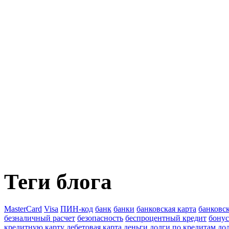
Теги блога
MasterCard
Visa
ПИН-код
банк
банки
банковская карта
банковс
безналичный расчет
безопасность
беспроцентный кредит
бону
кредитную карту
дебетовая карта
деньги
долги по кредитам
до