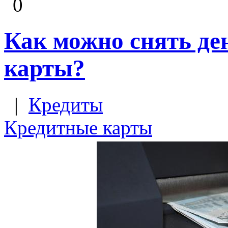
0
Как можно снять де
карты?
|
Кредиты
Кредитные карты