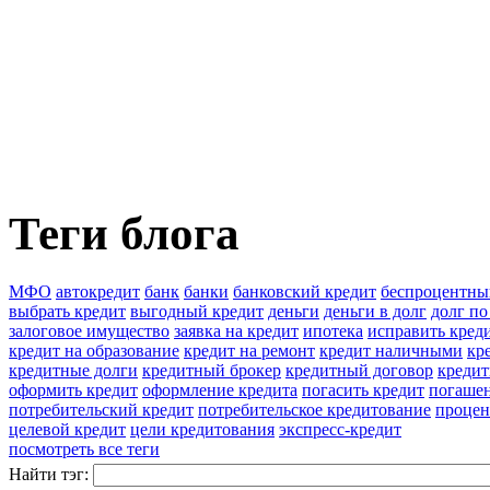
Теги блога
МФО
автокредит
банк
банки
банковский кредит
беспроцентны
выбрать кредит
выгодный кредит
деньги
деньги в долг
долг по
залоговое имущество
заявка на кредит
ипотека
исправить кред
кредит на образование
кредит на ремонт
кредит наличными
кр
кредитные долги
кредитный брокер
кредитный договор
кредит
оформить кредит
оформление кредита
погасить кредит
погашен
потребительский кредит
потребительское кредитование
процен
целевой кредит
цели кредитования
экспресс-кредит
посмотреть все теги
Найти тэг: