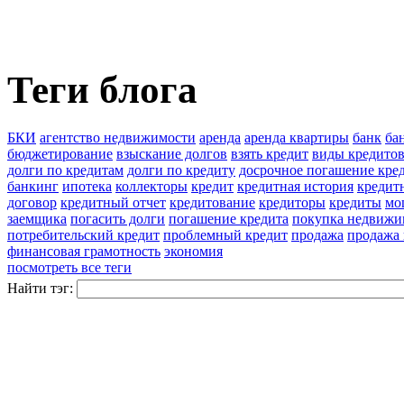
Теги блога
БКИ
агентство недвижимости
аренда
аренда квартиры
банк
ба
бюджетирование
взыскание долгов
взять кредит
виды кредито
долги по кредитам
долги по кредиту
досрочное погашение кре
банкинг
ипотека
коллекторы
кредит
кредитная история
кредитн
договор
кредитный отчет
кредитование
кредиторы
кредиты
мо
заемщика
погасить долги
погашение кредита
покупка недвижи
потребительский кредит
проблемный кредит
продажа
продажа
финансовая грамотность
экономия
посмотреть все теги
Найти тэг: