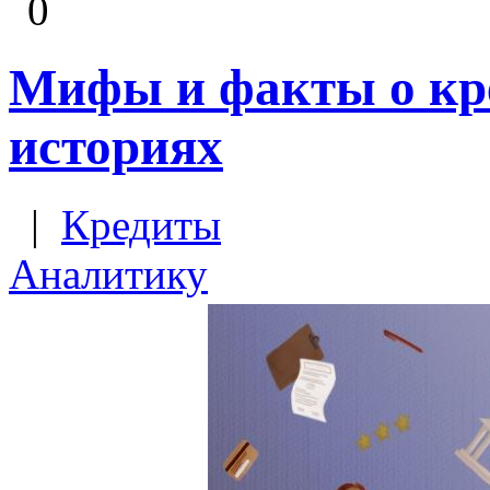
0
Мифы и факты о кр
историях
|
Кредиты
Аналитику